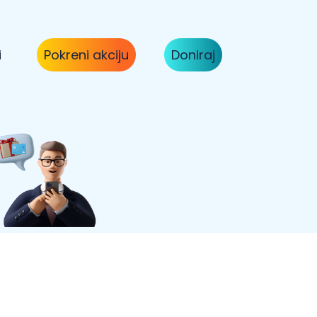
i
Pokreni akciju
Doniraj