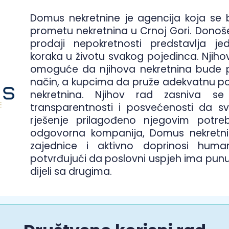
Domus nekretnine je agencija koja se
prometu nekretnina u Crnoj Gori. Donoše
prodaji nepokretnosti predstavlja je
koraka u životu svakog pojedinca. Njiho
omoguće da njihova nekretnina bude 
način, a kupcima da pruže adekvatnu p
nekretnina. Njihov rad zasniva se 
transparentnosti i posvećenosti da s
rješenje prilagođeno njegovim potr
odgovorna kompanija, Domus nekretni
zajednice i aktivno doprinosi humani
potvrđujući da poslovni uspjeh ima punu
dijeli sa drugima.