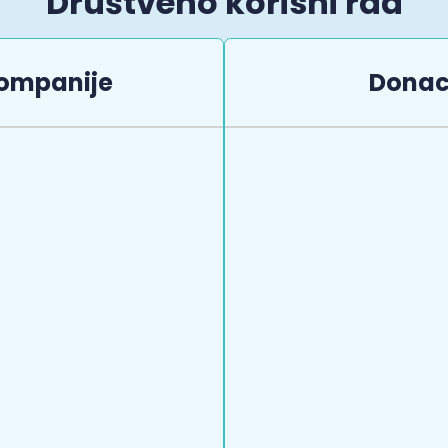
Društveno korisni rad
ompanije
Donac