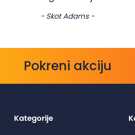
- Skot Adams -
Pokreni akciju
Kategorije
K