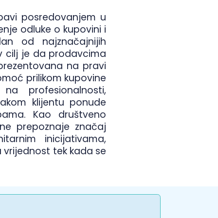
 bavi posredovanjem u
nje odluke o kupovini i
dan od najznačajnijih
v cilj je da prodavcima
prezentovana na pravi
omoć prilikom kupovine
na profesionalnosti,
vakom klijentu ponude
ebama. Kao društveno
ne prepoznaje značaj
tarnim inicijativama,
 vrijednost tek kada se