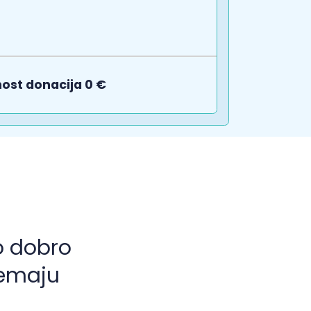
nost donacija 0 €
o dobro
nemaju