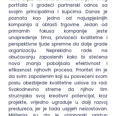
portfolia i gradeći partnerski odnos sa
svojim principalima i kupcima. Danas je
poznata kao jedna od najuspješnijih
kompanija iz oblasti trgovine. Jedan od
primarnih fokusa kompanije jeste
unapređenje tima, privlačeći kvalitetne i
perspektivne ljude spremne da dalje grade
organizaciju. Neprekidno rade na
obučavanju zaposlenih kako bi stečena
nova znanja poboljšala efektivnost i
efikasnost njihovih procesa. Prioritet im je
da svim zaposlenim koji su posvećeni svom
poslu obezbijede kvalitetne uslove za rad.
Svakodnevno streme da njihov tim
stručnjaka svoj kreativni potencijal, kroz
projekte, vrijedno ugrađuje u dalji razvoj
preduzeća, jer je tada uspjeh neizostavan.
Mišljenja su da je vizionarski pristup