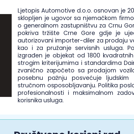
Ljetopis Automotive d.o.o. osnovan je 20
sklopljen je ugovor sa njemačkom firm
o generalnom zastupništvu za Crnu Gor
pokriva tržište Crne Gore gdje je uje
autorizovani importer-diler za prodaju vo
kao i za pružanje servisnih usluga. 
izgrađen je objekat od 1800 kvadratnih
strogim kriterijumima i standardima Daim
zvanično započeto sa prodajom vozila
posebnu pažnju posvećuje ljudskim 
stručnom osposobljavanju. Politika posl
profesionalnosti i maksimalnom zadov
korisnika usluga.