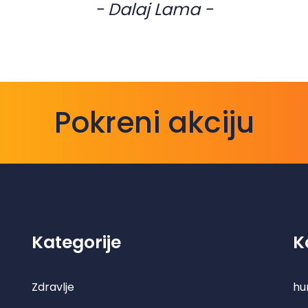
- Dalaj Lama -
Pokreni akciju
Kategorije
K
Zdravlje
hu