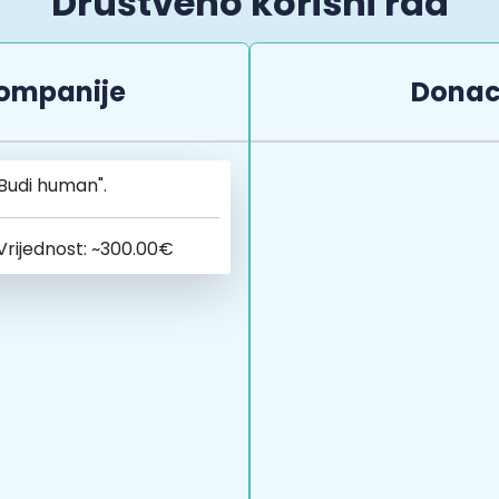
Društveno korisni rad
ompanije
Donac
Budi human".
Vrijednost: ~300.00€