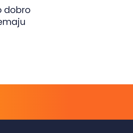
o dobro
nemaju