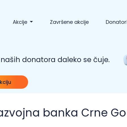
Akcije
Završene akcije
Donator
naših donatora daleko se čuje.
kciju
azvojna banka Crne Go