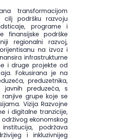
na transformacijom
 cilj podršku razvoju
dsticaje, programe i
e finansijske podrške
iji regionalni razvoj,
orijentisanu na izvoz i
nansira infrastrukturne
ine i druge projekte od
aja. Fokusirana je na
eduzeća, preduzetnika,
i javnih preduzeća, s
ranjive grupe koje se
ijama. Vizija Razvojne
i digitalne tranzicije,
e održivog ekonomskog
nstitucija, podržava
ivijeg i inkluzivnijeg