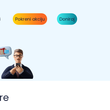
i
Pokreni akciju
Doniraj
re