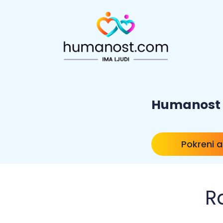
Humanost
Pokreni a
R