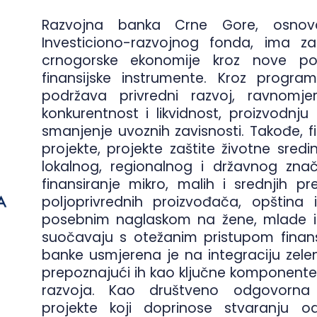
Razvojna banka Crne Gore, osnova
Investiciono-razvojnog fonda, ima za
crnogorske ekonomije kroz nove po
finansijske instrumente. Kroz program
podržava privredni razvoj, ravnomjern
konkurentnost i likvidnost, proizvodnju 
smanjenje uvoznih zavisnosti. Takođe, fi
projekte, projekte zaštite životne sred
lokalnog, regionalnog i državnog znač
finansiranje mikro, malih i srednjih pr
poljoprivrednih proizvođača, opština 
posebnim naglaskom na žene, mlade i 
suočavaju s otežanim pristupom finans
banke usmjerena je na integraciju zelene 
prepoznajući ih kao ključne komponent
razvoja. Kao društveno odgovorna i
projekte koji doprinose stvaranju održ